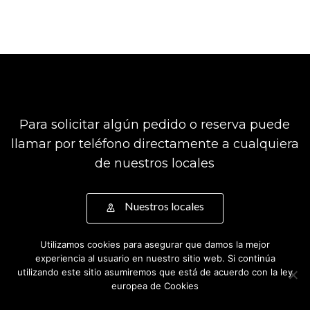
Para solicitar algún pedido o reserva puede
llamar por teléfono directamente a cualquiera
de nuestros locales
Nuestros locales
Información de contacto:
Utilizamos cookies para asegurar que damos la mejor
experiencia al usuario en nuestro sitio web. Si continúa
Correo: info@confiteriafernandogomez.com
utilizando este sitio asumiremos que está de acuerdo con la ley
Nº de Tlf: 968 83 05 27 - 968 83 01 31
europea de Cookies
Acepto
No aceptar